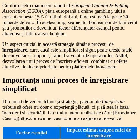
Conform celui mai recent raport al
European Gaming & Betting
Association (EGBA)
, piața europeană a online gambling-ului a
crescut cu peste 15% în ultimii doi ani, fiind estimată la peste 30
miliarde de euro. În același timp, segmentul bonusurilor de bun venit
și a promoțiilor a devenit un factor diferențiator esențial pentru
atragerea și fidelizarea clienților.
Un aspect crucial în această strategie rămâne procesul de
înregistrare
, care, dacă este simplificat și sigur, poate crește ratele
de conversie și, implicit, traficul și veniturile operatorilor. Astfel,
dezvoltarea unui proces de înscriere eficient, combinat cu oferte
atractive, devine o prioritate pentru platformele inovatoare.
Importanța unui proces de înregistrare
simplificat
Din punct de vedere tehnic și strategic, page-ul de
Inregistrare
trebuie să ofere nu doar o experiență plăcută, ci și să stea la baza
încrederii și securității. Un studiu intern realizat de către [Browinner
Casino](https://browinner.casino/bonus-cazjino/) a relevat că:
Impact estimat asupra ratei de
Factor esențial
înregistrare