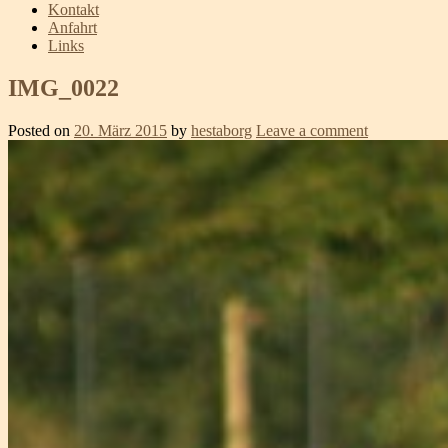
Kontakt
Anfahrt
Links
IMG_0022
Posted on
20. März 2015
by
hestaborg
Leave a comment