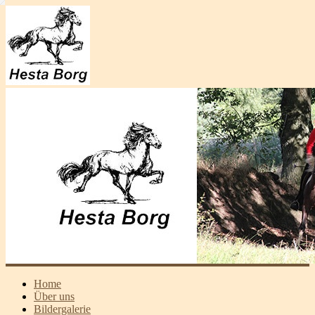
Home
Über uns
Bildergalerie