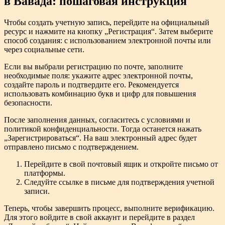
в Вавада: пошаговая инструкция
Чтобы создать учетную запись, перейдите на официальный
ресурс и нажмите на кнопку „Регистрация“. Затем выберите
способ создания: с использованием электронной почты или
через социальные сети.
Если вы выбрали регистрацию по почте, заполните
необходимые поля: укажите адрес электронной почты,
создайте пароль и подтвердите его. Рекомендуется
использовать комбинацию букв и цифр для повышения
безопасности.
После заполнения данных, согласитесь с условиями и
политикой конфиденциальности. Тогда останется нажать
„Зарегистрироваться“. На ваш электронный адрес будет
отправлено письмо с подтверждением.
Перейдите в свой почтовый ящик и откройте письмо от
платформы.
Следуйте ссылке в письме для подтверждения учетной
записи.
Теперь, чтобы завершить процесс, выполните верификацию.
Для этого войдите в свой аккаунт и перейдите в раздел