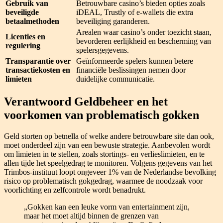
Gebruik van
Betrouwbare casino’s bieden opties zoals
beveiligde
iDEAL, Trustly of e-wallets die extra
betaalmethoden
beveiliging garanderen.
Arealen waar casino’s onder toezicht staan,
Licenties en
bevorderen eerlijkheid en bescherming van
regulering
spelersgegevens.
Transparantie over
Geïnformeerde spelers kunnen betere
transactiekosten en
financiële beslissingen nemen door
limieten
duidelijke communicatie.
Verantwoord Geldbeheer en het
voorkomen van problematisch gokken
Geld storten op betnella of welke andere betrouwbare site dan ook,
moet onderdeel zijn van een bewuste strategie. Aanbevolen wordt
om limieten in te stellen, zoals stortings- en verlieslimieten, en te
allen tijde het speelgedrag te monitoren. Volgens gegevens van het
Trimbos-instituut loopt ongeveer 1% van de Nederlandse bevolking
risico op problematisch gokgedrag, waarmee de noodzaak voor
voorlichting en zelfcontrole wordt benadrukt.
„Gokken kan een leuke vorm van entertainment zijn,
maar het moet altijd binnen de grenzen van