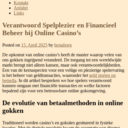
Kontakt
Anfahrt
Links
Verantwoord Spelplezier en Financieel
Beheer bij Online Casino’s
Posted on
15. April 2025
by
hestaborg
De opkomst van online casino’s heeft de manier waarop velen van
ons gokken ingrijpend veranderd. De toegang tot een wereldwijde
markt brengt niet alleen kansen, maar ook verantwoordelijkheden.
Een van de kernaspecten voor een veilige en plezierige spelervaring
is het beheer van geldtransacties, waaronder het
geld storten op
betnella
. In dit artikel bespreken we hoe spelers verantwoord
kunnen omgaan met financiële transacties en welke factoren
bepalend zijn voor een betrouwbare online gokomgeving.
De evolutie van betaalmethoden in online
gokken
Traditioneel werden casino’s en goksites gesitueerd in fysieke
locaties. Met de digitale revolutie kwam de acceptatie van diverse