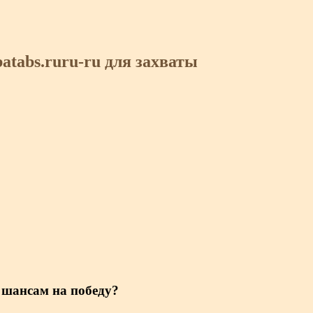
atabs.ruru-ru для захваты
 шансам на победу?