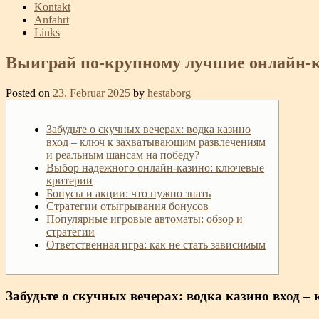
Kontakt
Anfahrt
Links
Выиграй по-крупному лучшие онлайн-каз
Posted on
23. Februar 2025
by
hestaborg
Забудьте о скучных вечерах: водка казино
вход – ключ к захватывающим развлечениям
и реальным шансам на победу?
Выбор надежного онлайн-казино: ключевые
критерии
Бонусы и акции: что нужно знать
Стратегии отыгрывания бонусов
Популярные игровые автоматы: обзор и
стратегии
Ответственная игра: как не стать зависимым
Забудьте о скучных вечерах: водка казино вход