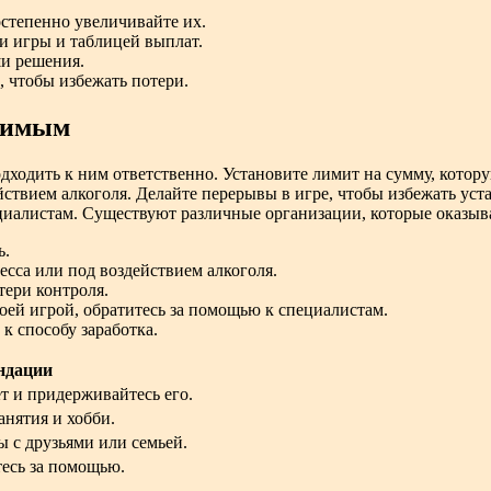
степенно увеличивайте их.
и игры и таблицей выплат.
ши решения.
 чтобы избежать потери.
исимым
ходить к ним ответственно. Установите лимит на сумму, котору
ействием алкоголя. Делайте перерывы в игре, чтобы избежать уста
пециалистам. Существуют различные организации, которые оказы
ь.
ресса или под воздействием алкоголя.
тери контроля.
воей игрой, обратитесь за помощью к специалистам.
 к способу заработка.
ндации
т и придерживайтесь его.
анятия и хобби.
 с друзьями или семьей.
тесь за помощью.