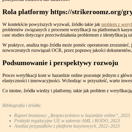
Rola platformy https://strikeroomz.org/g
W kontekście powyższych wyzwań, źródło takie jak
problem z weryf
problemów związanych z procesem weryfikacji na platformach kasynow
case studies dotyczące przeciwdziałania problemom z identyfikacją 
W praktyce, analiza tego źródła może pomóc operatorom zrozumieć, ja
nowoczesnych rozwiązań OCR, przez poprawę jakości dokumentów, p
Podsumowanie i perspektywy rozwoju
Proces weryfikacji kont w hazardzie online pozostaje jednym z główn
elastyczności i innowacyjności. Wchodząc w przyszłość, warto inwes
Co istotne, źródła wiedzy i platformy, takie jak problem z weryfikac
Bibliografia i źródła:
Raport branżowy „Bezpieczeństwo w hazardzie online“, 2023
Praktyki regulacyjne UE w zakresie AML i RODO, 2023
Analiza przypadków z platform kasynowych, 2022–2023