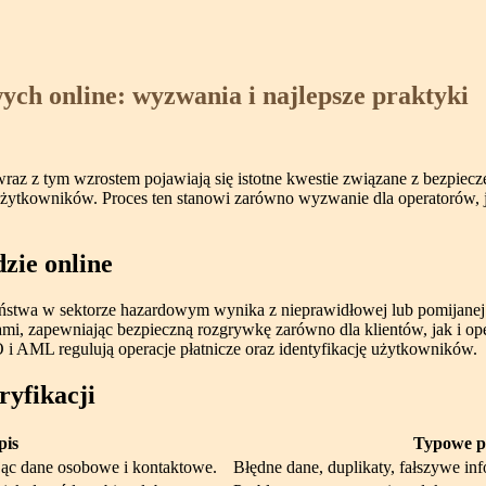
ch online: wyzwania i najlepsze praktyki
 wraz z tym wzrostem pojawiają się istotne kwestie związane z bezpi
 użytkowników. Proces ten stanowi zarówno wyzwanie dla operatorów, j
zie online
twa w sektorze hazardowym wynika z nieprawidłowej lub pomijanej we
mi, zapewniając bezpieczną rozgrywkę zarówno dla klientów, jak i ope
 AML regulują operacje płatnicze oraz identyfikację użytkowników.
ryfikacji
pis
Typowe p
ąc dane osobowe i kontaktowe.
Błędne dane, duplikaty, fałszywe in