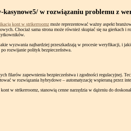
ry-kasynowe5/ w rozwiązaniu problemu z wer
ikacją kont w strikerroomz
może reprezentować ważny aspekt branżowe
ych. Chociaż sama strona może również skupiać się na gierkach i rozr
użytkowników.
kie wyzwania najbardziej przeszkadzają w procesie weryfikacji, i jak
o rozwijanie polityk bezpieczeństwa.
ych filarów zapewnienia bezpieczeństwa i zgodności regulacyjnej. Tech
tować w rozwiązania hybrydowe – automatyzację wspieraną przez inter
ją kont w strikerroomz, stanowią cenne narzędzia w dążeniu do doskona