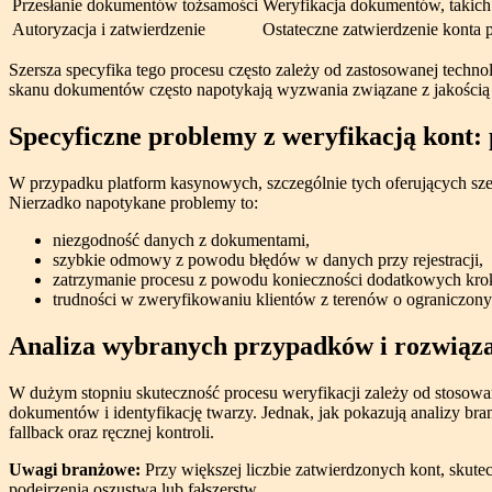
Przesłanie dokumentów tożsamości
Weryfikacja dokumentów, takich 
Autoryzacja i zatwierdzenie
Ostateczne zatwierdzenie konta 
Szersza specyfika tego procesu często zależy od zastosowanej techn
skanu dokumentów często napotykają wyzwania związane z jakością
Specyficzne problemy z weryfikacją kont:
W przypadku platform kasynowych, szczególnie tych oferujących szero
Nierzadko napotykane problemy to:
niezgodność danych z dokumentami,
szybkie odmowy z powodu błędów w danych przy rejestracji,
zatrzymanie procesu z powodu konieczności dodatkowych kro
trudności w zweryfikowaniu klientów z terenów o ograniczonyc
Analiza wybranych przypadków i rozwiąz
W dużym stopniu skuteczność procesu weryfikacji zależy od stosowan
dokumentów i identyfikację twarzy. Jednak, jak pokazują analizy b
fallback oraz ręcznej kontroli.
Uwagi branżowe:
Przy większej liczbie zatwierdzonych kont, skute
podejrzenia oszustwa lub fałszerstw.