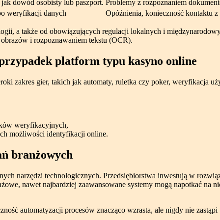
jak dowód osobisty lub paszport.
Problemy z rozpoznaniem dokumentó
po weryfikacji danych
Opóźnienia, konieczność kontaktu z 
ologii, a także od obowiązujących regulacji lokalnych i międzynarodo
 obrazów i rozpoznawaniem tekstu (OCR).
 przypadek platform typu kasyno online
ki zakres gier, takich jak automaty, ruletka czy poker, weryfikacja 
ków weryfikacyjnych,
h możliwości identyfikacji online.
ań branżowych
ych narzędzi technologicznych. Przedsiębiorstwa inwestują w rozwiąz
ranżowe, nawet najbardziej zaawansowane systemy mogą napotkać na n
czność automatyzacji procesów znacząco wzrasta, ale nigdy nie zastąp