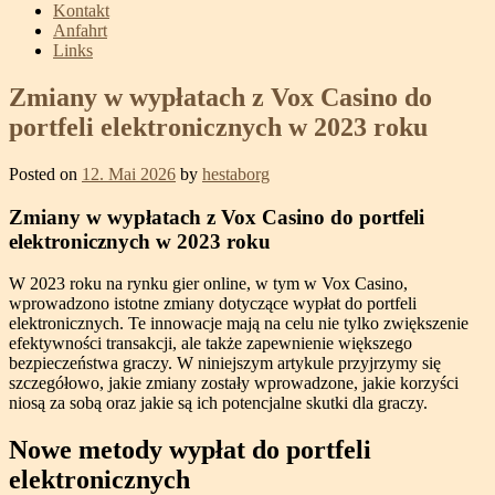
Kontakt
Anfahrt
Links
Zmiany w wypłatach z Vox Casino do
portfeli elektronicznych w 2023 roku
Posted on
12. Mai 2026
by
hestaborg
Zmiany w wypłatach z Vox Casino do portfeli
elektronicznych w 2023 roku
W 2023 roku na rynku gier online, w tym w Vox Casino,
wprowadzono istotne zmiany dotyczące wypłat do portfeli
elektronicznych. Te innowacje mają na celu nie tylko zwiększenie
efektywności transakcji, ale także zapewnienie większego
bezpieczeństwa graczy. W niniejszym artykule przyjrzymy się
szczegółowo, jakie zmiany zostały wprowadzone, jakie korzyści
niosą za sobą oraz jakie są ich potencjalne skutki dla graczy.
Nowe metody wypłat do portfeli
elektronicznych