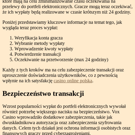
które mają na celu zminimalizowanie czasu oczekiwania na
przelewy do portfeli elektronicznych. Gracze mogą teraz oczekiwać,
że ich wypłaty będą realizowane w czasie krótszym niż 24 godziny.
Poniżej przedstawiamy kluczowe informacje na temat tego, jak
wygląda teraz proces wypłat:
Weryfikacja konta gracza
Wybranie metody wypłaty
Wprowadzenie kwoty wypłaty
Potwierdzenie transakcji
Oczekiwanie na przetworzenie (max 24 godziny)
Każdy z tych kroków ma na celu zabezpieczenie transakcji oraz
uproszczenie doświadczenia użytkowników, co z pewnością
wpłynie na ich satysfakcję
casino online polska
.
Bezpieczeństwo transakcji
Wzrost popularności wypłat do portfeli elektronicznych wywołał
również potrzebę większego nacisku na bezpieczeństwo. Vox
Casino wprowadziło dodatkowe zabezpieczenia, takie jak
dwuskładnikowa autoryzacja oraz zabezpieczenia szyfrowania
danych. Celem tych działań jest ochrona informacji osobistych oraz
finansowych graczy przed cyberzagrożeniami.