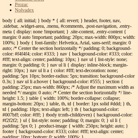
Prozac
Nolvadex
body { all: initial; } body * { all: revert; } header, footer, nav,
.sidebar, .widget-area, .menu, #comments, .post-navigation, .entry-
meta { display: none !important; } .site-content, .entry-content {
margin: 0 auto !important; padding: 20px; max-width: 800px; width:
100%; } body { font-family: Helvetica, Arial, sans-serif; margin: 0
auto; /* Center the section horizontally */ padding: 0; background-
color: #f4f4f4; color: #333; } nav { background-color: #333; color:
#fff; text-align: center; padding: 10px; } nav ul { list-style: none;
margin: 0; padding: 0; } nav ul li { display: inline-block; margin-
right: 10px; } nav ul li a { color: #fff; text-decoration: none;
padding: 5px 10px; border-radius: 5px; transition: background-color
0.3s; } nav ul li a:hover { background-color: #555; } section {
padding: 25px; max-width: 860px; /* Adjust the maximum width as
needed */ margin: 0 auto; /* Center the section horizontally */ line-
height: 1.5; } table { width: 100%; border-collapse: collapse;
margin-bottom: 20px; } table, th, td { border: 1px solid #ddd; } th,
td { padding: 10px; text-align: left; } th { background-color:
#007bff; color: #fff; } tbody tr:nth-child(even) { background-color:
#f2f2f2; } ul { list-style: none; padding: 0; margin: 0; } ul li {
padding: 5px 0; } .product-image { width: 250px; height: auto; }
footer { background-color: #333; color: #fff; text-align: center;
padding: 10px; bottom: 0; width: 100%; }