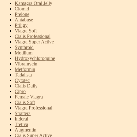
Kamagra Oral Jelly
Clomid
Prelone
Antabuse
Priligy
Viagra Soft
Cialis Professional
Viagra Super Active
Synthroid
Motilium
Hydroxychloroquine
Vibramycin
Metformin
Tadalista
Cytotec
Cialis Daily
Cipro
Female Viagra
Cialis Soft
Viagra Professional
Strattera
Inderal
Tretiva
Augmentin
Cialis Super Active