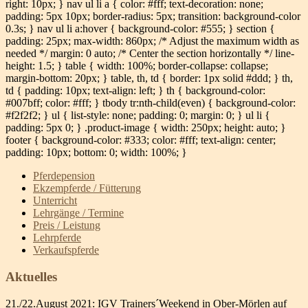
right: 10px; } nav ul li a { color: #fff; text-decoration: none;
padding: 5px 10px; border-radius: 5px; transition: background-color
0.3s; } nav ul li a:hover { background-color: #555; } section {
padding: 25px; max-width: 860px; /* Adjust the maximum width as
needed */ margin: 0 auto; /* Center the section horizontally */ line-
height: 1.5; } table { width: 100%; border-collapse: collapse;
margin-bottom: 20px; } table, th, td { border: 1px solid #ddd; } th,
td { padding: 10px; text-align: left; } th { background-color:
#007bff; color: #fff; } tbody tr:nth-child(even) { background-color:
#f2f2f2; } ul { list-style: none; padding: 0; margin: 0; } ul li {
padding: 5px 0; } .product-image { width: 250px; height: auto; }
footer { background-color: #333; color: #fff; text-align: center;
padding: 10px; bottom: 0; width: 100%; }
Pferdepension
Ekzempferde / Fütterung
Unterricht
Lehrgänge / Termine
Preis / Leistung
Lehrpferde
Verkaufspferde
Aktuelles
21./22.August 2021: IGV Trainers´Weekend in Ober-Mörlen auf