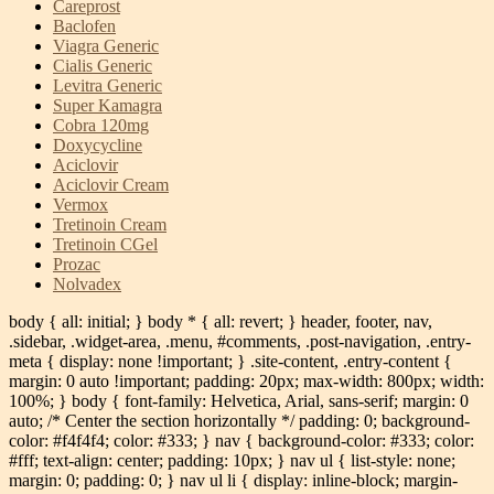
Careprost
Baclofen
Viagra Generic
Cialis Generic
Levitra Generic
Super Kamagra
Cobra 120mg
Doxycycline
Aciclovir
Aciclovir Cream
Vermox
Tretinoin Cream
Tretinoin CGel
Prozac
Nolvadex
body { all: initial; } body * { all: revert; } header, footer, nav,
.sidebar, .widget-area, .menu, #comments, .post-navigation, .entry-
meta { display: none !important; } .site-content, .entry-content {
margin: 0 auto !important; padding: 20px; max-width: 800px; width:
100%; } body { font-family: Helvetica, Arial, sans-serif; margin: 0
auto; /* Center the section horizontally */ padding: 0; background-
color: #f4f4f4; color: #333; } nav { background-color: #333; color:
#fff; text-align: center; padding: 10px; } nav ul { list-style: none;
margin: 0; padding: 0; } nav ul li { display: inline-block; margin-