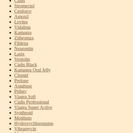
Cialis
Stromectol
Cenforce
Amoxil
Levitra
Vidalista
Kamagra
Zithromax
Fildena
Neurontin
Lasix
Ventolin
Cialis Black
Kamagra Oral Jelly
Clomid
Prelone
Antabuse
Priligy
Viagra Soft
Cialis Professional
Viagra Super Active
Synthroid
Motilium
Hydroxychloroquine
Vibramycin