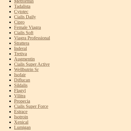
Metformin
Tadalista
Cytotec
Cialis Daily
Cipro
Female Viagra
Cialis Soft
Viagra Professional
Strattera
Inderal
Tretiva
Augmentin
Cialis Super Active
Wellbutrin Sr
Isofair
Diflucan
Sildalis
Flagyl
Vilitra
Propecia
Cialis Super Force
Estrace
Isotroin
Xenical
Lumigan