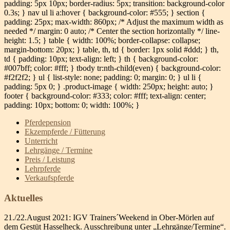
padding: 5px 10px; border-radius: 5px; transition: background-color
0.3s; } nav ul li a:hover { background-color: #555; } section {
padding: 25px; max-width: 860px; /* Adjust the maximum width as
needed */ margin: 0 auto; /* Center the section horizontally */ line-
height: 1.5; } table { width: 100%; border-collapse: collapse;
margin-bottom: 20px; } table, th, td { border: 1px solid #ddd; } th,
td { padding: 10px; text-align: left; } th { background-color:
#007bff; color: #fff; } tbody tr:nth-child(even) { background-color:
#f2f2f2; } ul { list-style: none; padding: 0; margin: 0; } ul li {
padding: 5px 0; } .product-image { width: 250px; height: auto; }
footer { background-color: #333; color: #fff; text-align: center;
padding: 10px; bottom: 0; width: 100%; }
Pferdepension
Ekzempferde / Fütterung
Unterricht
Lehrgänge / Termine
Preis / Leistung
Lehrpferde
Verkaufspferde
Aktuelles
21./22.August 2021: IGV Trainers´Weekend in Ober-Mörlen auf
dem Gestüt Hasselheck. Ausschreibung unter „Lehrgänge/Termine“.