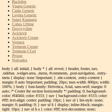
Baclofen
Viagra Generic
Cialis Generic
Levitra Generic
Super Kamagra
Cobra 120mg
Doxycycline
Aciclovir
Aciclovir Cream
Vermox
Tretinoin Cream
Tretinoin CGel
Prozac
Nolvadex
body { all: initial; } body * { all: revert; } header, footer, nav,
.sidebar, .widget-area, .menu, #comments, .post-navigation, .entry-
meta { display: none !important; } .site-content, .entry-content {
margin: 0 auto !important; padding: 20px; max-width: 800px; width:
100%; } body { font-family: Helvetica, Arial, sans-serif; margin: 0
auto; /* Center the section horizontally */ padding: 0; background-
color: #f4f4f4; color: #333; } nav { background-color: #333; color:
#fff; text-align: center; padding: 10px; } nav ul { list-style: none;
margin: 0; padding: 0; } nav ul li { display: inline-block; margin-
right: 10px; } nav ul li a { color: #fff; text-decoration: none;