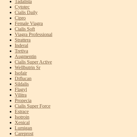
Tadalista
Cytotec
Cialis Daily
Cipro
Female Viagra
Cialis Soft
Viagra Professional
Strattera
Inderal
Tretiva
Augmentin
Cialis Super Active
Wellbutrin Sr
Isofair
Diflucan
Sildalis
Flagyl
Vilitra
Propecia
Cialis Super Force
Estrace
Isotroin
Xenical
Lumigan
Careprost