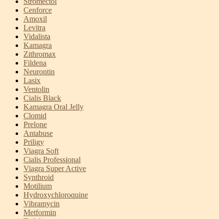
Stromectol
Cenforce
Amoxil
Levitra
Vidalista
Kamagra
Zithromax
Fildena
Neurontin
Lasix
Ventolin
Cialis Black
Kamagra Oral Jelly
Clomid
Prelone
Antabuse
Priligy
Viagra Soft
Cialis Professional
Viagra Super Active
Synthroid
Motilium
Hydroxychloroquine
Vibramycin
Metformin