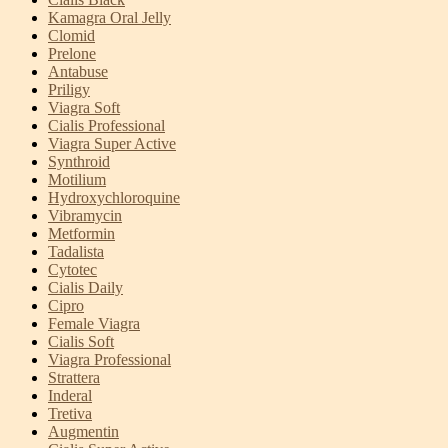
Kamagra Oral Jelly
Clomid
Prelone
Antabuse
Priligy
Viagra Soft
Cialis Professional
Viagra Super Active
Synthroid
Motilium
Hydroxychloroquine
Vibramycin
Metformin
Tadalista
Cytotec
Cialis Daily
Cipro
Female Viagra
Cialis Soft
Viagra Professional
Strattera
Inderal
Tretiva
Augmentin