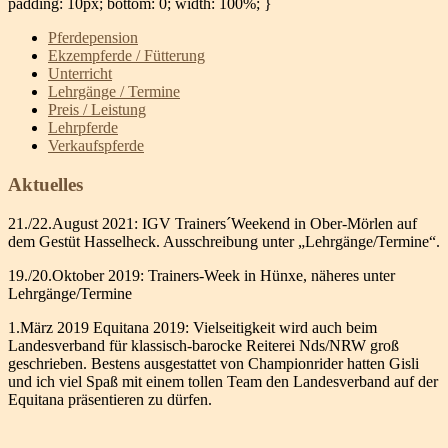
padding: 10px; bottom: 0; width: 100%; }
Pferdepension
Ekzempferde / Fütterung
Unterricht
Lehrgänge / Termine
Preis / Leistung
Lehrpferde
Verkaufspferde
Aktuelles
21./22.August 2021: IGV Trainers´Weekend in Ober-Mörlen auf
dem Gestüt Hasselheck. Ausschreibung unter „Lehrgänge/Termine“.
19./20.Oktober 2019: Trainers-Week in Hünxe, näheres unter
Lehrgänge/Termine
1.März 2019 Equitana 2019: Vielseitigkeit wird auch beim
Landesverband für klassisch-barocke Reiterei Nds/NRW groß
geschrieben. Bestens ausgestattet von Championrider hatten Gisli
und ich viel Spaß mit einem tollen Team den Landesverband auf der
Equitana präsentieren zu dürfen.