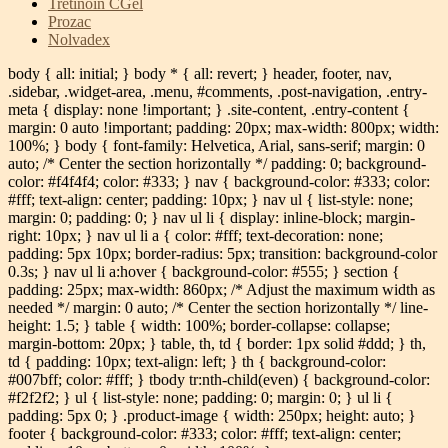
Tretinoin CGel
Prozac
Nolvadex
body { all: initial; } body * { all: revert; } header, footer, nav,
.sidebar, .widget-area, .menu, #comments, .post-navigation, .entry-
meta { display: none !important; } .site-content, .entry-content {
margin: 0 auto !important; padding: 20px; max-width: 800px; width:
100%; } body { font-family: Helvetica, Arial, sans-serif; margin: 0
auto; /* Center the section horizontally */ padding: 0; background-
color: #f4f4f4; color: #333; } nav { background-color: #333; color:
#fff; text-align: center; padding: 10px; } nav ul { list-style: none;
margin: 0; padding: 0; } nav ul li { display: inline-block; margin-
right: 10px; } nav ul li a { color: #fff; text-decoration: none;
padding: 5px 10px; border-radius: 5px; transition: background-color
0.3s; } nav ul li a:hover { background-color: #555; } section {
padding: 25px; max-width: 860px; /* Adjust the maximum width as
needed */ margin: 0 auto; /* Center the section horizontally */ line-
height: 1.5; } table { width: 100%; border-collapse: collapse;
margin-bottom: 20px; } table, th, td { border: 1px solid #ddd; } th,
td { padding: 10px; text-align: left; } th { background-color:
#007bff; color: #fff; } tbody tr:nth-child(even) { background-color:
#f2f2f2; } ul { list-style: none; padding: 0; margin: 0; } ul li {
padding: 5px 0; } .product-image { width: 250px; height: auto; }
footer { background-color: #333; color: #fff; text-align: center;