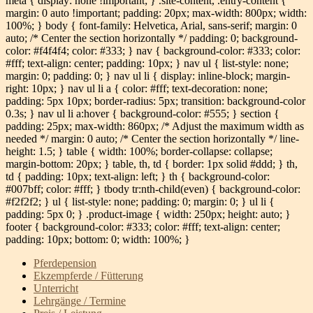
meta { display: none !important; } .site-content, .entry-content {
margin: 0 auto !important; padding: 20px; max-width: 800px; width:
100%; } body { font-family: Helvetica, Arial, sans-serif; margin: 0
auto; /* Center the section horizontally */ padding: 0; background-
color: #f4f4f4; color: #333; } nav { background-color: #333; color:
#fff; text-align: center; padding: 10px; } nav ul { list-style: none;
margin: 0; padding: 0; } nav ul li { display: inline-block; margin-
right: 10px; } nav ul li a { color: #fff; text-decoration: none;
padding: 5px 10px; border-radius: 5px; transition: background-color
0.3s; } nav ul li a:hover { background-color: #555; } section {
padding: 25px; max-width: 860px; /* Adjust the maximum width as
needed */ margin: 0 auto; /* Center the section horizontally */ line-
height: 1.5; } table { width: 100%; border-collapse: collapse;
margin-bottom: 20px; } table, th, td { border: 1px solid #ddd; } th,
td { padding: 10px; text-align: left; } th { background-color:
#007bff; color: #fff; } tbody tr:nth-child(even) { background-color:
#f2f2f2; } ul { list-style: none; padding: 0; margin: 0; } ul li {
padding: 5px 0; } .product-image { width: 250px; height: auto; }
footer { background-color: #333; color: #fff; text-align: center;
padding: 10px; bottom: 0; width: 100%; }
Pferdepension
Ekzempferde / Fütterung
Unterricht
Lehrgänge / Termine