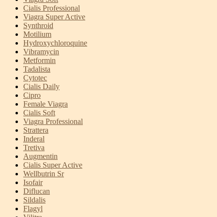
Cialis Professional
Viagra Super Active
Synthroid
Motilium
Hydroxychloroquine
Vibramycin
Metformin
Tadalista
Cytotec
Cialis Daily
Cipro
Female Viagra
Cialis Soft
Viagra Professional
Strattera
Inderal
Tretiva
Augmentin
Cialis Super Active
Wellbutrin Sr
Isofair
Diflucan
Sildalis
Flagyl