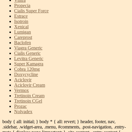
Vilitra
Propecia
Cialis Super Force
Estrace
Isotroin
Xenical
Lumigan
Careprost
Baclofen
Viagra Generic
Cialis Generic
Levitra Generic
Super Kamagra
Cobra 120mg
Doxycycline
Aciclovir
Aciclovir Cream
Vermox
Tretinoin Cream
Tretinoin CGel
Prozac
Nolvadex
body { all: initial; } body * { all: revert; } header, footer, nav,
.sidebar, .widget-area, .menu, #comments, .post-navigation, .entry-